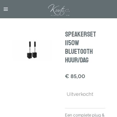
Ga
direct
naar
de
hoofdinhoud
Speakerset
1150w
Bluetooth
Huur/Dag
€ 85,00
Uitverkocht
Een complete plug &