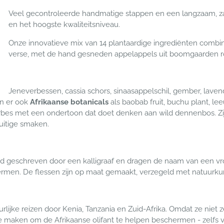
Veel gecontroleerde handmatige stappen en een langzaam, zach
en het hoogste kwaliteitsniveau.
Onze innovatieve mix van 14 plantaardige ingrediënten combi
verse, met de hand gesneden appelappels uit boomgaarden ron
J
eneverbessen, cassia schors, sinaasappelschil, gember, laven
n er ook
Afrikaanse botanicals
als baobab fruit, buchu plant, le
erbes met een ondertoon dat doet denken aan wild dennenbos. Zi
uitige smaken.
nd geschreven door een kalligraaf en dragen de naam van een vroe
en. De flessen zijn op maat gemaakt, verzegeld met natuurkurk 
tuurlijke reizen door Kenia, Tanzania en Zuid-Afrika. Omdat ze nie
 maken om de Afrikaanse olifant te helpen beschermen - zelfs v