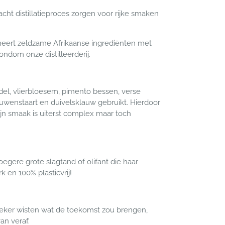
t distillatieproces zorgen voor rijke smaken
neert zeldzame Afrikaanse ingrediënten met
dom onze distilleerderij.
del, vlierbloesem, pimento bessen, verse
euwenstaart en duivelsklauw gebruikt. Hierdoor
jn smaak is uiterst complex maar toch
gere grote slagtand of olifant die haar
en 100% plasticvrij!
t zeker wisten wat de toekomst zou brengen,
an veraf.